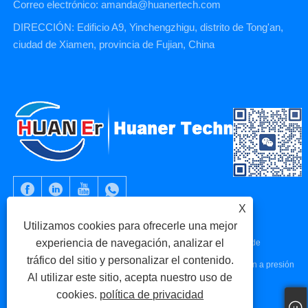
Correo electrónico: amanda@huanertech.com
DIRECCIÓN: Edificio A9, Yinchengzhigu, distrito de Tong'an,
ciudad de Xiamen, provincia de Fujian, China
X
Utilizamos cookies para ofrecerle una mejor
experiencia de navegación, analizar el
Copyright © 2023 Xiamen Huaner Technology Co., Ltd - Piezas de
tráfico del sitio y personalizar el contenido.
máquinas CNC, piezas de mecanizado CNC, piezas de fundición a presión
Al utilizar este sitio, acepta nuestro uso de
- Todos los derechos reservados.
cookies.
política de privacidad