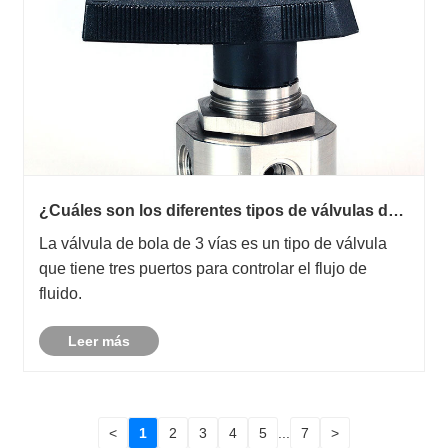
¿Cuáles son los diferentes tipos de válvulas de
bola de 3 vías disponibles en el mercado?
La válvula de bola de 3 vías es un tipo de válvula
que tiene tres puertos para controlar el flujo de
fluido.
Leer más
<
1
2
3
4
5
...
7
>