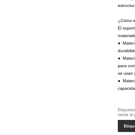
estructu
¿Cómo el
El sopor
material
● Materia
durabilid
● Materia
para com
se usan 
● Materi
capacida
Etiqueta
venta al
Etiqu