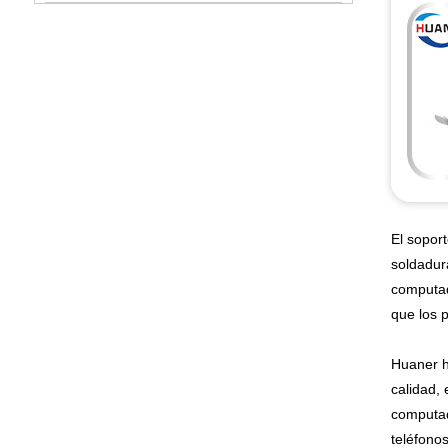
El sopor
soldadur
computad
que los 
Huaner h
calidad,
computad
teléfonos