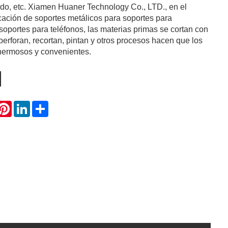
do, etc. Xiamen Huaner Technology Co., LTD., en el
cación de soportes metálicos para soportes para
oportes para teléfonos, las materias primas se cortan con
perforan, recortan, pintan y otros procesos hacen que los
hermosos y convenientes.
hatsApp
Pinterest
LinkedIn
Share