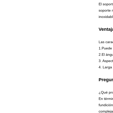
El sopor
soporte 
inoxidab
Ventaj
Las cara
1.Puede 
2.El áng
3. Aspec
4. Larga 
Pregun
¿Qué pro
En térmi
fundició
compleja