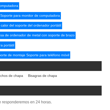
computadora
Soporte para monitor de computadora
 calor del soporte del ordenador portátil
sa de ordenador de metal con soporte de brazo
 portátil
orte de montaje Soporte para teléfono móvil
chos de chapa
Bisagras de chapa
. Le responderemos en 24 horas.