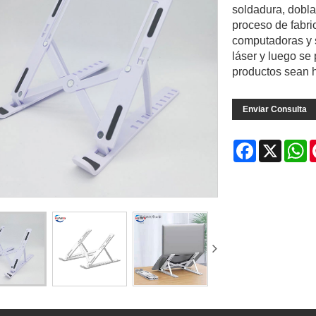
soldadura, dobla
proceso de fabri
computadoras y s
láser y luego se 
productos sean 
Enviar Consulta
Facebook
X
W