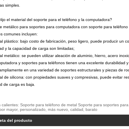
ras simples.
ijo el material del soporte para el teléfono y la computadora?
te metálico para soportes para computadora con soporte para teléfono 
es comunes incluyen:
l plástico: bajo costo de fabricación, peso ligero, puede producir un colo
ad y la capacidad de carga son limitadas;
l metálico: se pueden utilizar aleación de aluminio, hierro, acero inox
putadora y soportes para teléfonos tienen una excelente durabilidad y 
ampliamente en una variedad de soportes estructurales y piezas de ro
al de silicona: con propiedades suaves y compresivas, puede evitar resb
d de carga es baja.
s calientes: Soporte para teléfono de metal Soporte para soportes par
 por mayor, personalizado, más nuevo, calidad, barato
eta del producto