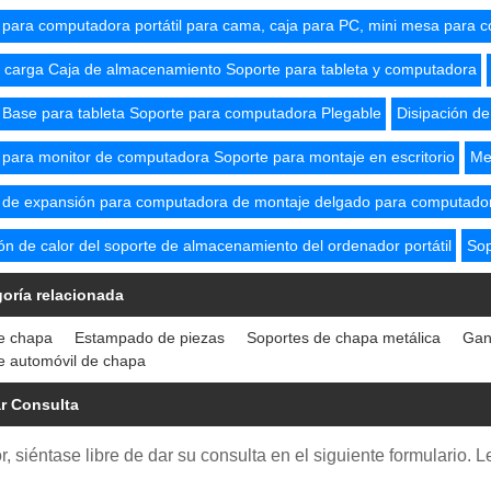
 para computadora portátil para cama, caja para PC, mini mesa para 
 carga Caja de almacenamiento Soporte para tableta y computadora
 Base para tableta Soporte para computadora Plegable
Disipación de
 para monitor de computadora Soporte para montaje en escritorio
Me
 de expansión para computadora de montaje delgado para computadora
ón de calor del soporte de almacenamiento del ordenador portátil
Sop
oría relacionada
e chapa
Estampado de piezas
Soportes de chapa metálica
Gan
e automóvil de chapa
r Consulta
r, siéntase libre de dar su consulta en el siguiente formulario