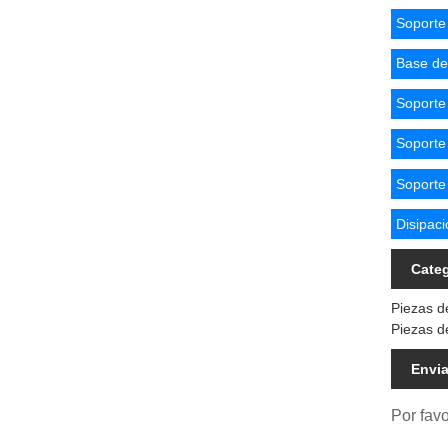
Soporte
Base de
Soporte
Soporte
Soporte
Disipaci
Categ
Piezas d
Piezas d
Envia
Por favo