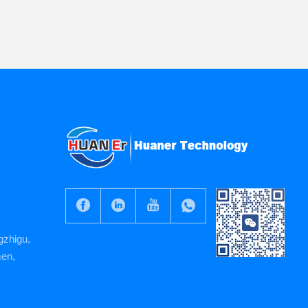
gzhigu,
men,