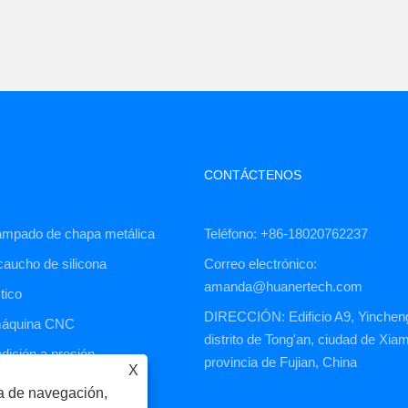
CONTÁCTENOS
ampado de chapa metálica
Teléfono: +86-18020762237
caucho de silicona
Correo electrónico:
amanda@huanertech.com
tico
DIRECCIÓN: Edificio A9, Yinchen
 máquina CNC
distrito de Tong'an, ciudad de Xia
ndición a presión
provincia de Fujian, China
X
ia de navegación,