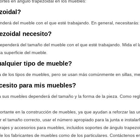
rtes en ángulo trapezoidal en los muebles:
zoidal?
nderá del mueble con el que esté trabajando. En general, necesitarás:
ezoidal necesito?
penderá del tamaño del mueble con el que esté trabajando. Mida el lar
a superficie del mueble.
ualquier tipo de mueble?
 de los tipos de muebles, pero se usan más comúnmente en sillas, mesa
ecesito para mis muebles?
ra sus muebles dependerá del tamaño y la forma de la pieza. Como regl
tante en la construcción de muebles, ya que ayudan a reforzar las uni
ir el tamaño correcto, usar el número apropiado para la junta e instal
ajes y accesorios para muebles, incluidos soportes de ángulo trapezoi
de los fabricantes de muebles como de los particulares. Contáctenos e