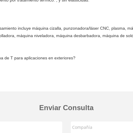
 por tratamiento térmico. , y sin elasticidad.
samiento incluye máquina cizalla, punzonadora/láser CNC, plasma, m
olladora, máquina niveladora, máquina desbarbadora, máquina de sold
ma de T para aplicaciones en exteriores?
Enviar Consulta