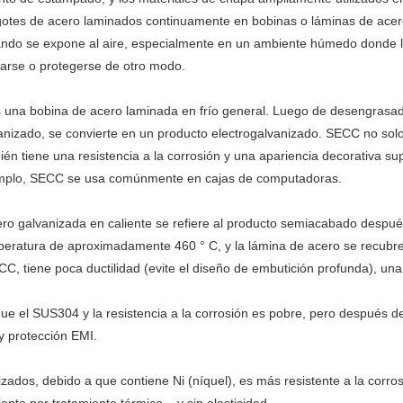
ngotes de acero laminados continuamente en bobinas o láminas de acer
ando se expone al aire, especialmente en un ambiente húmedo donde la 
zarse o protegerse de otro modo.
una bobina de acero laminada en frío general. Luego de desengrasado
anizado, se convierte en un producto electrogalvanizado. SECC no solo
én tiene una resistencia a la corrosión y una apariencia decorativa sup
jemplo, SECC se usa comúnmente en cajas de computadoras.
o galvanizada en caliente se refiere al producto semiacabado después
eratura de aproximadamente 460 ° C, y la lámina de acero se recubre c
 tiene poca ductilidad (evite el diseño de embutición profunda), una 
e el SUS304 y la resistencia a la corrosión es pobre, pero después d
 y protección EMI.
ados, debido a que contiene Ni (níquel), es más resistente a la corros