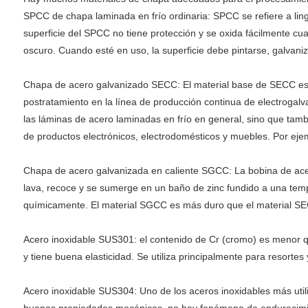
SPCC de chapa laminada en frío ordinaria: SPCC se refiere a li
superficie del SPCC no tiene protección y se oxida fácilmente cu
oscuro. Cuando esté en uso, la superficie debe pintarse, galvani
Chapa de acero galvanizado SECC: El material base de SECC es 
postratamiento en la línea de producción continua de electrogalv
las láminas de acero laminadas en frío en general, sino que tambi
de productos electrónicos, electrodomésticos y muebles. Por e
Chapa de acero galvanizada en caliente SGCC: La bobina de acer
lava, recoce y se sumerge en un baño de zinc fundido a una temp
químicamente. El material SGCC es más duro que el material SECC,
Acero inoxidable SUS301: el contenido de Cr (cromo) es menor qu
y tiene buena elasticidad. Se utiliza principalmente para resortes
Acero inoxidable SUS304: Uno de los aceros inoxidables más utiliz