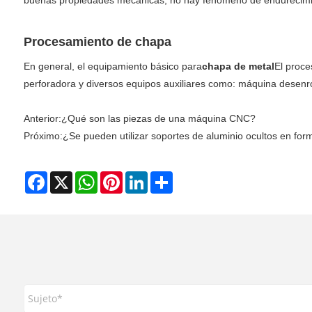
buenas propiedades mecánicas, no hay fenómeno de endurecimiento
Procesamiento de chapa
En general, el equipamiento básico para
chapa de metal
El proce
perforadora y diversos equipos auxiliares como: máquina desenr
Anterior:
¿Qué son las piezas de una máquina CNC?
Próximo:
¿Se pueden utilizar soportes de aluminio ocultos en for
Facebook
X
WhatsApp
Pinterest
LinkedIn
Share