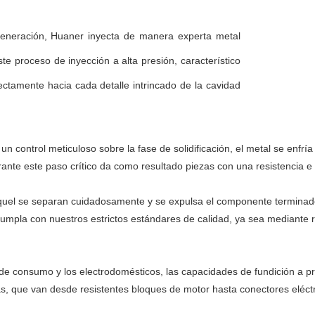
generación, Huaner inyecta de manera experta metal
te proceso de inyección a alta presión, característico
ectamente hacia cada detalle intrincado de la cavidad
n un control meticuloso sobre la fase de solidificación, el metal se enf
rante este paso crítico da como resultado piezas con una resistencia e 
 troquel se separan cuidadosamente y se expulsa el componente termina
cumpla con nuestros estrictos estándares de calidad, ya sea mediante r
ca de consumo y los electrodomésticos, las capacidades de fundición a 
as, que van desde resistentes bloques de motor hasta conectores eléct