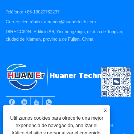
Teléfono: +86-18020762237
Correo electrónico: amanda@huanertech.com
DIRECCIÓN: Edificio A9, Yinchengzhigu, distrito de Tong'an,
ciudad de Xiamen, provincia de Fujian, China
X
Utilizamos cookies para ofrecerle una mejor
experiencia de navegación, analizar el
Copyright © 2023 Xiamen Huaner Technology Co., Ltd - Piezas de
tráfico del sitio y personalizar el contenido.