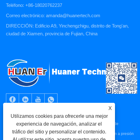
Teléfono: +86-18020762237
Correo electrónico: amanda@huanertech.com
DIRECCIÓN: Edificio A9, Yinchengzhigu, distrito de Tong'an,
ciudad de Xiamen, provincia de Fujian, China
X
Utilizamos cookies para ofrecerle una mejor
experiencia de navegación, analizar el
Copyright © 2023 Xiamen Huaner Technology Co., Ltd - Piezas de
tráfico del sitio y personalizar el contenido.
máquinas CNC, piezas de mecanizado CNC, piezas de fundición a presión
Al utilizar este sitio, acepta nuestro uso de