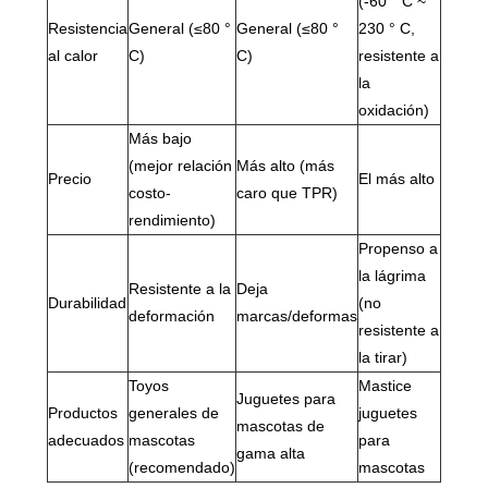
(-60 ° C ~
Resistencia
General (≤80 °
General (≤80 °
230 ° C,
al calor
C)
C)
resistente a
la
oxidación)
Más bajo
(mejor relación
Más alto (más
Precio
El más alto
costo-
caro que TPR)
rendimiento)
Propenso a
la lágrima
Resistente a la
Deja
Durabilidad
(no
deformación
marcas/deformas
resistente a
la tirar)
Toyos
Mastice
Juguetes para
Productos
generales de
juguetes
mascotas de
adecuados
mascotas
para
gama alta
(recomendado)
mascotas