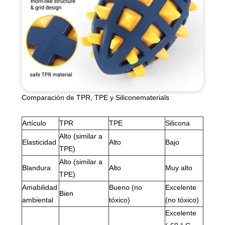
Comparación de TPR, TPE y Siliconematerials
Artículo
TPR
TPE
Silicona
Alto (similar a
Elasticidad
Alto
Bajo
TPE)
Alto (similar a
Blandura
Alto
Muy alto
TPE)
Amabilidad
Bueno (no
Excelente
Bien
ambiental
tóxico)
(no tóxico)
Excelente