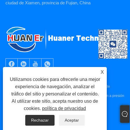
ciudad de Xiamen, provincia de Fujian, China
X
Utilizamos cookies para ofrecerle una mejor
experiencia de navegación, analizar el
Copyright © 2023 Xiamen Huaner Technology Co., Ltd - Piezas de
tráfico del sitio y personalizar el contenido.
máquinas CNC, piezas de mecanizado CNC, piezas de fundición a presión
Al utilizar este sitio, acepta nuestro uso de
- Todos los derechos reservados.
cookies.
política de privacidad
Links
Sitemap
RSS
XML
política de privacidad
Rechazar
Aceptar