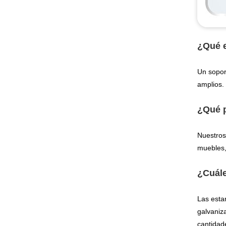
¿Qué e
Un sopor
amplios.
¿Qué p
Nuestros
muebles,
¿Cuále
Las esta
galvaniz
cantidad