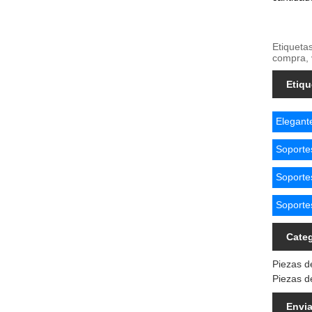
Etiqueta
compra, 
Etiqu
Elegante
Soportes
Soporte
Soportes
Categ
Piezas d
Piezas d
Envia