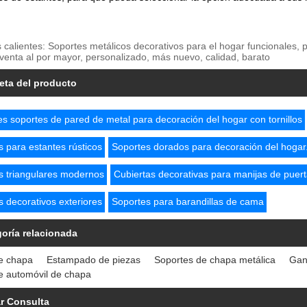
s calientes: Soportes metálicos decorativos para el hogar funcionales, 
venta al por mayor, personalizado, más nuevo, calidad, barato
eta del producto
s soportes de pared de metal para decoración del hogar con tornillos
 para estantes rústicos
Soportes dorados para decoración del hogar
s triangulares modernos
Cubiertas decorativas para manijas de puer
 decorativos exteriores
Soportes para barandillas de cama
oría relacionada
e chapa
Estampado de piezas
Soportes de chapa metálica
Gan
e automóvil de chapa
r Consulta