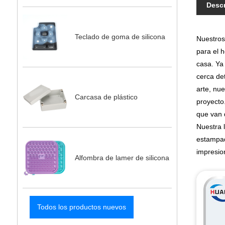
Descr
Teclado de goma de silicona
Nuestros
para el 
casa. Ya
cerca det
arte, nu
Carcasa de plástico
proyecto
que van 
Nuestra 
estampad
impresio
Alfombra de lamer de silicona
Todos los productos nuevos