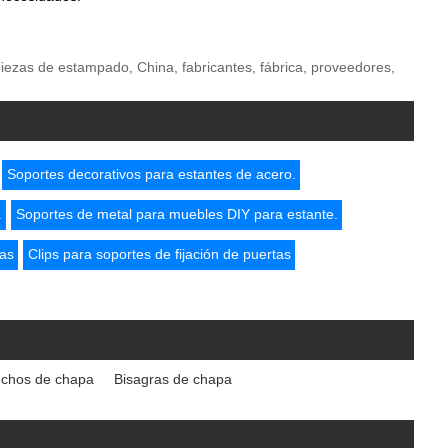
piezas de estampado, China, fabricantes, fábrica, proveedores,
Soportes decorativos para estantes de acero.
.
Soportes de metal para muebles DIY para estante.
tas
Clips para soportes de fijación de puertas
chos de chapa
Bisagras de chapa