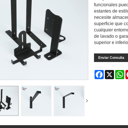
funcionales pued
estantes de esti
necesite almacen
superficie que c
cualquier entorn
de lavado o gara
superior e inferio
Enviar Consulta
Facebook
X
W