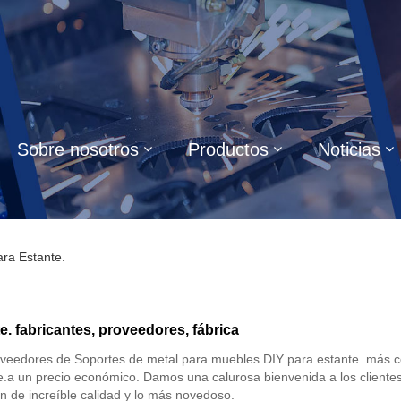
Sobre nosotros
Productos
Noticias
ra Estante.
. fabricantes, proveedores, fábrica
oveedores de Soportes de metal para muebles DIY para estante. más 
e.a un precio económico. Damos una calurosa bienvenida a los client
n de increíble calidad y lo más novedoso.