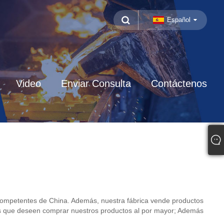
Español
Video
Enviar Consulta
Contáctenos
competentes de China. Además, nuestra fábrica vende productos
es que deseen comprar nuestros productos al por mayor; Además