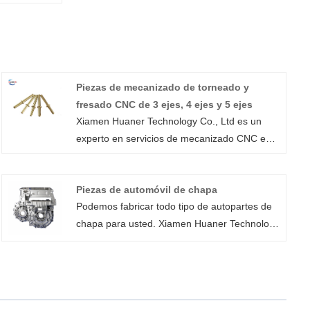
Piezas de mecanizado de torneado y
fresado CNC de 3 ejes, 4 ejes y 5 ejes
Xiamen Huaner Technology Co., Ltd es un
experto en servicios de mecanizado CNC en
China tanto para prototipos como para piezas
mecanizadas de uso final. Ofrecemos una
Piezas de automóvil de chapa
amplia gama de servicios de máquinas CNC
Podemos fabricar todo tipo de autopartes de
que incluyen piezas de torneado y fresado
chapa para usted. Xiamen Huaner Technology
CNC de 3 ejes, 4 ejes y 5 ejes, así como
Co., Ltd ofrece servicios de chapa metálica
perforación, roscado, mecanizado por
rentables y bajo demanda para sus
descarga eléctrica y electroerosión por hilo.
necesidades. Nuestros servicios de
fabricación de chapa metálica abarcan desde