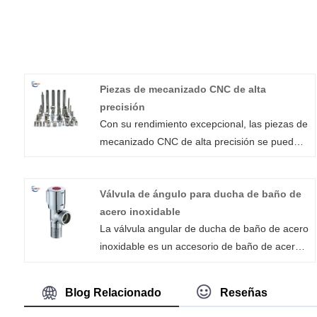
Piezas de mecanizado CNC de alta
precisión
Con su rendimiento excepcional, las piezas de
mecanizado CNC de alta precisión se pueden
adaptar para su uso en cualquier industria. Se
pueden producir componentes mecanizados
Válvula de ángulo para ducha de baño de
de alta precisión utilizando la tecnología
acero inoxidable
experta y de vanguardia ofrecida por Xiamen
La válvula angular de ducha de baño de acero
Huaner Technology Co.,Ltd. Somos
inoxidable es un accesorio de baño de acero
reconocidos por ofrecer componentes de alta
inoxidable de alta calidad, tiene una excelente
calidad fabricados con precisión a los mejores
resistencia a la corrosión y al desgaste y
precios al por mayor.
Blog Relacionado
Reseñas
puede soportar un uso prolongado. Xiamen