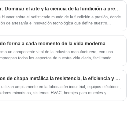
prototipos de bajo volumen hasta series de
producción de gran volumen con importantes
Enfoque técnico de Huaner: Dominar el arte y la ciencia de la fundición a presión
ahorros de costos.
e Huaner sobre el sofisticado mundo de la fundición a presión, donde
ión de artesanía e innovación tecnológica que define nuestro
tales de precisión.
do forma a cada momento de la vida moderna
omo un componente vital de la industria manufacturera, con una
pregnan todos los aspectos de nuestra vida diaria, facilitando
¿Cómo mejoran los ganchos de chapa metálica la resistencia, la eficiencia y el rendimiento del producto?
tilizan ampliamente en la fabricación industrial, equipos eléctricos,
bidores minoristas, sistemas HVAC, herrajes para muebles y
os. Elegir el diseño de gancho adecuado puede mejorar
arga, la eficiencia de la instalación, la resistencia a la corrosión y
cto. Este artículo explora cómo funcionan los ganchos de chapa, sus
n, aplicaciones y cómo las empresas pueden seleccionar la solución
ento a largo plazo.