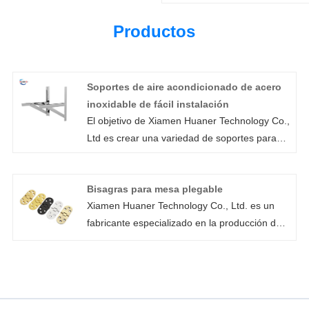
Productos
Soportes de aire acondicionado de acero
inoxidable de fácil instalación
El objetivo de Xiamen Huaner Technology Co.,
Ltd es crear una variedad de soportes para
aire acondicionado de acero inoxidable de
fácil instalación. Dependiendo de las
Bisagras para mesa plegable
preferencias del cliente, nuestras piezas de
Xiamen Huaner Technology Co., Ltd. es un
aire acondicionado pueden diseñarse de
fabricante especializado en la producción de
manera diferente. Nuestros accesorios de
bisagras para mesas plegables con equipos
soporte para aire acondicionado de montaje
de producción avanzados y equipo técnico
en pared están fabricados de acero inoxidable
para brindar soluciones personalizadas para
y acero galvanizado y funcionan con una
satisfacer diferentes necesidades. Nuestras
variedad de acondicionadores de aire de