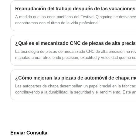
Huaner Technology Co., Ltd. Venta al por
mayor para el diseño de la válvula angular es
más sensible y de alta calidad, el diseño de la
​A medida que los ecos pacíficos del Festival Qingming se desvane
válvula angular de ducha de baño de acero
encontrarnos con el ritmo de la vida profesional.
inoxidable es muy humanizado, puede ajustar
fácilmente la forma y la temperatura del agua
¿Qué es el mecanizado CNC de piezas de alta preci
de la ducha para cumplir las necesidades de
La tecnología de piezas de mecanizado CNC de alta precisión ha revo
diferentes personas.
manufacturera, ofreciendo precisión, exactitud y velocidad que no e
tradicional.
Las autopartes de chapa desempeñan un papel crucial en la fabrica
contribuyendo a la durabilidad, la seguridad y el rendimiento. Este art
procesos de fabricación y los consejos de mantenimiento de los co
los automóviles. También destaca los desafíos comunes y proporcio
profesionales de la automoción a tomar decisiones informadas.
Enviar Consulta