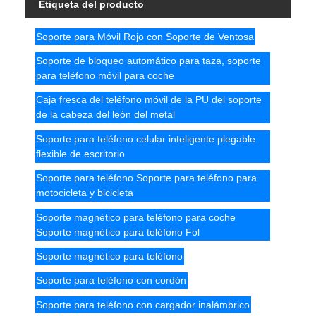
Etiqueta del producto
Soporte para Móvil Rojo con Soporte de Ventosa
Soporte de bloqueo automático para taza, soporte
para teléfono móvil para coche
Caja fresca del teléfono móvil de la PU del soporte
de la cabeza del león del metal
Soporte para teléfono celular inteligente plegable
flexible de escritorio
Soporte para teléfono Soporte para teléfono para
motocicleta y bicicleta
Soporte magnético para teléfono para coche
Soporte magnético para teléfono Fol
Soporte magnético para teléfono
Soporte para teléfono con cordón
Soporte para teléfono con cargador inalámbrico