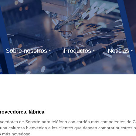
Sobre nosotros
Productos
Noticias
roveedores, fábrica
oveedores de Soporte para teléfono con cordón más competentes de C
una calurosa bienvenida a los clientes que deseen comprar nuestros 
 lo más novedoso.