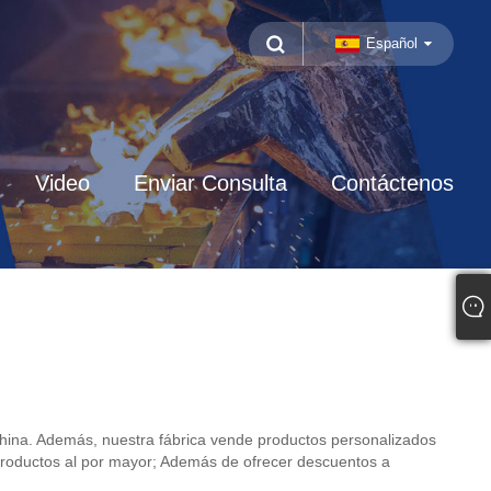
Español
Video
Enviar Consulta
Contáctenos
hina. Además, nuestra fábrica vende productos personalizados
productos al por mayor; Además de ofrecer descuentos a