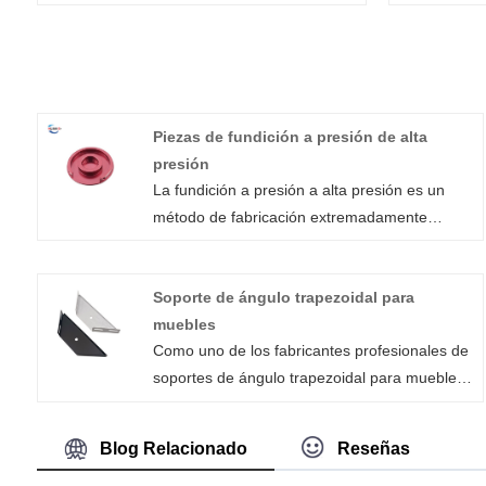
Piezas de fundición a presión de alta
presión
La fundición a presión a alta presión es un
método de fabricación extremadamente
eficiente para producir diversas formas de
piezas de fundición a presión a alta presión. El
Soporte de ángulo trapezoidal para
proceso fuerza el metal fundido a alta
muebles
velocidad y alta presión hacia una cavidad
Como uno de los fabricantes profesionales de
cerrada de acero. La matriz tiene una mitad
soportes de ángulo trapezoidal para muebles
estacionaria y otra móvil, las cuales están
de alta calidad, puede estar seguro de
montadas en los platos de la máquina de
comprar este producto de Xiamen Huaner
fundición a presión. La máquina de fundición
Blog Relacionado
Reseñas
Technology Co., Ltd. y le brindaremos el mejor
a presión tiene un extremo de inyección que