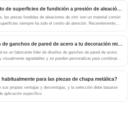
acondicionado de la ventana se puede utilizar
montaje de acero inoxidable de alta calidad
para balcones residenciales, paredes
con tornillos, que participan en la arquitectura.
La tecnología de tratamiento de superficies de fundición a presión de aleación de zinc continúa innovando para mejorar el rendimiento del producto
exteriores de edificios comerciales y plantas
muebles e incluso arte.
na, las piezas fundidas de aleaciones de zinc son un material común
químicas.
superficies siempre ha sido el centro de atención. Recientemente,
s para el tratamiento superficial de piezas fundidas de aleaciones
lidades para mejorar el rendimiento del producto.
¿Cómo incorporar diseños de ganchos de pared de acero a tu decoración minimalista?
 es un fabricante líder de diseños de ganchos de pared de acero.
y visualmente agradables y se pueden personalizar para combinar
n habitualmente para las piezas de chapa metálica?
e sus propias ventajas y desventajas, y la selección debe basarse
e aplicación específico.