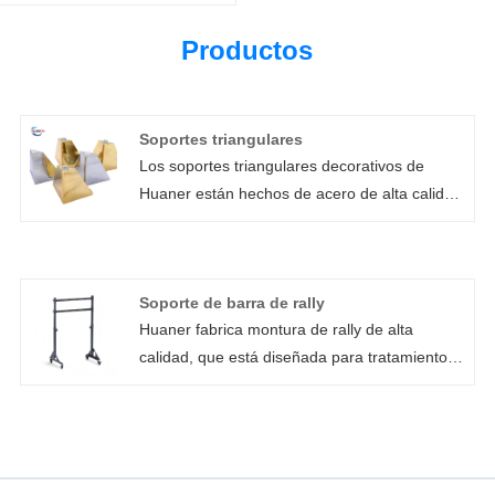
Productos
Soportes triangulares
Los soportes triangulares decorativos de
Huaner están hechos de acero de alta calidad
con tratamiento superficial de recubrimiento
en polvo. Se puede utilizar un soporte
triangular resistente y duradero para
Soporte de barra de rally
proyectos de estanterías en el hogar, el
Huaner fabrica montura de rally de alta
garaje, el cobertizo o la oficina.
calidad, que está diseñada para tratamiento
médico, educación, reuniones corporativas y
exhibiciones comerciales. El soporte de las
ruedas de TV adopta tecnología de soldadura,
diseño modular y tecnología de corte con