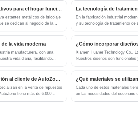
láser (precisión ± 0.1 mm). El stock de
seguridad del soporte de piso Vesa es ≤15%
Fabricante profesional de soportes metálicos decorativos para el hogar funcionales.
del volumen de ventas mensual, y el ciclo de
a estantes metálicos de bricolaje
En la fabricación industrial moder
entrega es de 15 días.
ue se dedican al negocio de la
y su tecnología de tratamiento de 
han surgido tecnologías innovadora
de zinc, lo que abre nuevas posibi
de la vida moderna
ustria manufacturera, con una
Xiamen Huaner Technology Co., Ltd
stra vida diaria, facilitando
Nuestros diseños son funcionales 
con cualquier decoración.
¿Cómo puedo comunicarme con el servicio de atención al cliente de AutoZone para obtener ayuda con la compra de mis autopartes?
¿Qué materiales se utiliza
ecializan en la venta de repuestos
Cada uno de estos materiales tien
AutoZone tiene más de 6.000
en las necesidades del escenario d