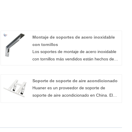
Montaje de soportes de acero inoxidable
con tornillos
Los soportes de montaje de acero inoxidable
con tornillos más vendidos están hechos de
acero inoxidable con un proceso de
pulverización de polvo. Se pueden utilizar en
Soporte de soporte de aire acondicionado
el baño, la cocina y el salón para enfatizar un
Huaner es un proveedor de soporte de
estilo moderno y libre. Xiamen Huaner
soporte de aire acondicionado en China. El
Technology Co., Ltd., un fabricante de
soporte está hecho de acero inoxidable 304,
procesos de chapa metálica en China, se ha
utilizando tecnología de estampado de
enriquecido gradualmente sobre la base del
soldadura y metal, con una salida diaria de
proceso de producción de chapa metálica y
500-600 piezas. El soporte del aire
ahora puede producir soportes únicos de