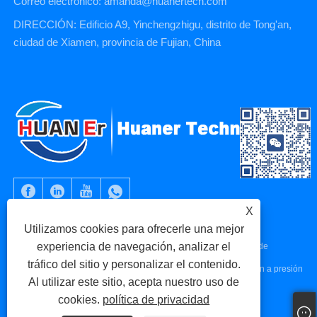
Correo electrónico: amanda@huanertech.com
DIRECCIÓN: Edificio A9, Yinchengzhigu, distrito de Tong'an,
ciudad de Xiamen, provincia de Fujian, China
X
Utilizamos cookies para ofrecerle una mejor
experiencia de navegación, analizar el
Copyright © 2023 Xiamen Huaner Technology Co., Ltd - Piezas de
tráfico del sitio y personalizar el contenido.
máquinas CNC, piezas de mecanizado CNC, piezas de fundición a presión
Al utilizar este sitio, acepta nuestro uso de
- Todos los derechos reservados.
cookies.
política de privacidad