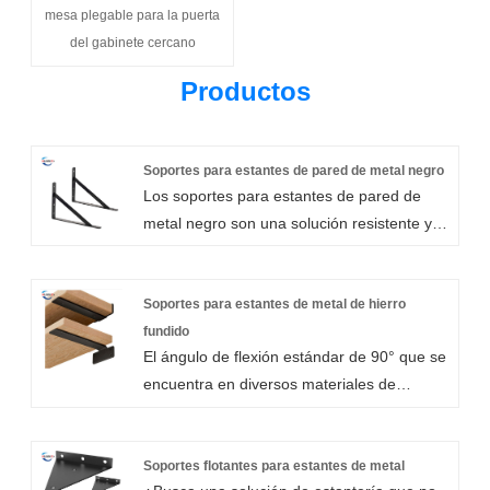
mesa plegable para la puerta
del gabinete cercano
Productos
Soportes para estantes de pared de metal negro
Los soportes para estantes de pared de
metal negro son una solución resistente y
confiable para una variedad de
necesidades de soporte. Con su
construcción duradera y diseño robusto,
Soportes para estantes de metal de hierro
puede soportar el peso incluso de los
fundido
El ángulo de flexión estándar de 90° que se
artículos más pesados ​​manteniendo su
encuentra en diversos materiales de
integridad estructural. El recubrimiento en
construcción garantiza una estructura fuerte
polvo no sólo le da al soporte una
y duradera, proporcionando una estabilidad
apariencia elegante y atractiva, sino que
y resistencia óptimas a la flexión. Los
Soportes flotantes para estantes de metal
también brinda protección adicional contra