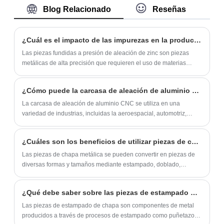
descuento de compra de Huaner
Blog Relacionado
Reseñas
de chapa metálica rentables y bajo
de diferentes requisitos de diseño e
maximizan la estabilidad y utilizan cada
demanda para sus necesidades. Nuestros
instalación. Por lo tanto, las piezas
centímetro de espacio. La innovadora
servicios de fabricación de chapa metálica
adaptadoras de cabezal de manguera de
configuración triangular se pliega contra la
¿Cuál es el impacto de las impurezas en la producción de piezas fundidas a presión de aleación de zinc?
abarcan desde prototipos de bajo volumen
ducha son componentes indispensables en
pared, ideal para áreas pequeñas o
Las piezas fundidas a presión de aleación de zinc son piezas
hasta series de producción de gran
los sistemas de plomería, ya que garantizan
confinadas. Estos soportes son versátiles y
metálicas de alta precisión que requieren el uso de materias
volumen con importantes ahorros de
primas de alta calidad para producir productos de alta calidad.
un funcionamiento estable y un alto
adecuados para diversas aplicaciones,
costos.
rendimiento del sistema.
desde garajes hasta cocinas. El elegante
¿Cómo puede la carcasa de aleación de aluminio CNC reducir los costos de fabricación?
acabado en negro combina con cualquier
La carcasa de aleación de aluminio CNC se utiliza en una
estilo de decoración, haciéndolos prácticos
variedad de industrias, incluidas la aeroespacial, automotriz,
médica y electrónica.
y elegantes. Cada juego incluye dos
soportes, tornillos y anclajes para una
¿Cuáles son los beneficios de utilizar piezas de chapa frente a otro tipo de materiales?
instalación segura. El diseño triangular
Las piezas de chapa metálica se pueden convertir en piezas de
ofrece la máxima estabilidad y añade un
diversas formas y tamaños mediante estampado, doblado,
estiramiento y otros procesos, y tienen una fuerte plasticidad.
toque moderno.
¿Qué debe saber sobre las piezas de estampado de chapa?
Las piezas de estampado de chapa son componentes de metal
producidos a través de procesos de estampado como puñetazos,