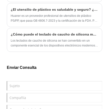
flexión y formación. Estas piezas se usan ampliamente en
diversas industrias debido a su precisión, durabilidad y
¿El utensilio de plástico es saludable y seguro? ¿Cuál es el reemplazo de la vajilla de plástico?
rentabilidad.
Huaner es un proveedor profesional de utensilios de plástico
PS/PP, que pasa GB 4806.7-2023 y la certificación de la FDA. PP
y PS son seguros y confiables. También proporcionamos una
vajilla biodegradable de PLA ecológica y series de alta gama de
¿Cómo puede el teclado de caucho de silicona mejorar el rendimiento del producto y la experiencia del usuario?
fibra de bambú.
Los teclados de caucho de silicona se han convertido en un
componente esencial de los dispositivos electrónicos modernos
porque ofrecen durabilidad, excelente respuesta táctil, resistencia
ambiental y opciones flexibles de personalización. Desde
equipos industriales y dispositivos médicos hasta electrónica de
consumo y sistemas automotrices, los fabricantes confían cada
Enviar Consulta
vez más en teclados de silicona para mejorar la confiabilidad del
producto y la satisfacción del usuario.