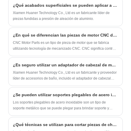
adaptadores para que sean
tuercas y pernos de hardware también
¿Qué acabados superficiales se pueden aplicar a las piezas fundidas a presión de aleaciones de aluminio?
estructuralmente estables y flexibles,
mejoran constantemente para cumplir con
Xiamen Huaner Technology Co., Ltd es un fabricante líder de
capaces de adaptarse a una amplia gama
los requisitos de uso cada vez más
piezas fundidas a presión de aleación de aluminio.
de diferentes requisitos de diseño e
estrictos. Este artículo presentará
instalación. Por lo tanto, las piezas
brevemente el concepto básico, la
¿En qué se diferencian las piezas de motor CNC de las piezas de motor tradicionales?
adaptadoras de cabezal de manguera de
clasificación y la aplicación de tuercas y
CNC Motor Parts es un tipo de pieza de motor que se fabrica
ducha son componentes indispensables en
tornillos de hardware, y discutirá su
utilizando tecnología de mecanizado CNC. CNC significa control
los sistemas de plomería, ya que garantizan
tendencia de desarrollo.
numérico por computadora, lo que significa que las máquinas
están controladas por programas de computadora.
un funcionamiento estable y un alto
¿Es seguro utilizar un adaptador de cabezal de manguera de ducha con alta presión de agua?
rendimiento del sistema.
Xiamen Huaner Technology Co., Ltd es un fabricante y proveedor
líder de accesorios de baño, incluido el adaptador de cabezal
para manguera de ducha. Nuestros productos están elaborados
con materiales de alta calidad y están diseñados para satisfacer
¿Se pueden utilizar soportes plegables de acero inoxidable para crear un banco de trabajo plegable?
las necesidades de nuestros clientes.
Los soportes plegables de acero inoxidable son un tipo de
soporte metálico que se puede plegar para brindar soporte y
estabilidad a diversas estructuras. Están fabricados en acero
inoxidable de alta calidad, lo que los hace resistentes y
¿Qué técnicas se utilizan para cortar piezas de chapa metálica?
duraderos.