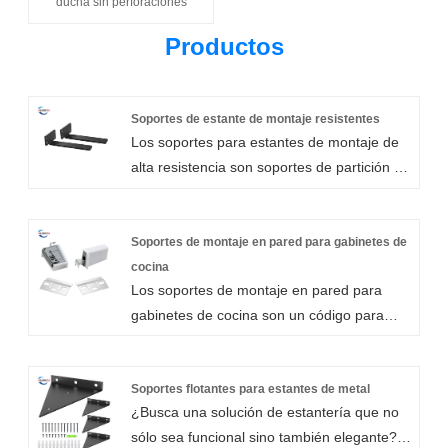
ducha sin perforaciones
Productos
Soportes de estante de montaje resistentes
Los soportes para estantes de montaje de
alta resistencia son soportes de partición de
alta resistencia, que pueden soportar hasta
40 libras, lo que garantiza que el soporte de
pared se monte directamente en la pared.
Soportes de montaje en pared para gabinetes de
Dependiendo del peso de la estantería
cocina
Los soportes de montaje en pared para
industrial, podemos instalar fácilmente un
gabinetes de cocina son un código para
soporte cada 14-30 pulgadas. Nuestros
colgar gabinetes de alta calidad de estilo
soportes para estantes de montaje de alta
moderno, según el diseño original de la
resistencia, tubos de acero galvanizado de
compañía, la selección de materias primas
Soportes flotantes para estantes de metal
alta calidad, están fabricados para
¿Busca una solución de estantería que no
de alta calidad y la tecnología exquisita
garantizar que cada tubo cuadrado sea
sólo sea funcional sino también elegante?
para producir, con un diseño humanizado
recto, el tratamiento de la superficie tiene