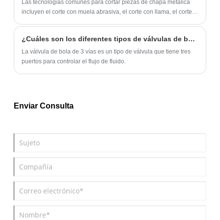
‌Las tecnologías comunes para cortar piezas de chapa metálica
incluyen el corte con muela abrasiva, el corte con llama, el corte
con sierra, el corte por plasma, el corte por láser y el corte por
chorro de agua‌.
¿Cuáles son los diferentes tipos de válvulas de bola de 3 vías disponibles en el mercado?
La válvula de bola de 3 vías es un tipo de válvula que tiene tres
puertos para controlar el flujo de fluido.
Enviar Consulta