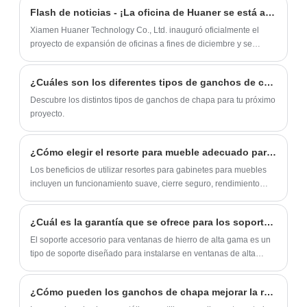
con materiales de alta calidad con
tablero sólido y fiable, permitiendo a los
aplicaciones diversificadas.
Flash de noticias - ¡La oficina de Huaner se está ampliando!
excelente durabilidad y confiabilidad. Este
usuarios desplegar o retraer fácilmente la
Xiamen Huaner Technology Co., Ltd. inauguró oficialmente el
resorte puede brindarle a su mueble una
mesa en cualquier momento, ahorrando
proyecto de expansión de oficinas a fines de diciembre y se
experiencia de apertura y cierre suave y
compromete a crear un entorno de oficina completamente
espacio. Ya sea un hogar, oficina, espacio
funcional y bien equipado.
silencioso, y reducir efectivamente el
comercial, etc., este producto encaja
¿Cuáles son los diferentes tipos de ganchos de chapa?
desgaste y el ruido de la puerta del
perfectamente en el diseño de mesas y
Descubre los distintos tipos de ganchos de chapa para tu próximo
gabinete. No solo eso, también tiene una
sillas.
proyecto.
resistencia superior a la corrosión y al
óxido, lo que garantiza que permanezca en
¿Cómo elegir el resorte para mueble adecuado para su proyecto?
excelentes condiciones funcionales incluso
Los beneficios de utilizar resortes para gabinetes para muebles
después de un uso prolongado.
incluyen un funcionamiento suave, cierre seguro, rendimiento
duradero y fácil reemplazo.
¿Cuál es la garantía que se ofrece para los soportes para accesorios de ventanas de hierro de alta gama?
El soporte accesorio para ventanas de hierro de alta gama es un
tipo de soporte diseñado para instalarse en ventanas de alta
gama para mejorar tanto su estética como su funcionalidad.
¿Cómo pueden los ganchos de chapa mejorar la resistencia y la eficiencia en aplicaciones industriales?