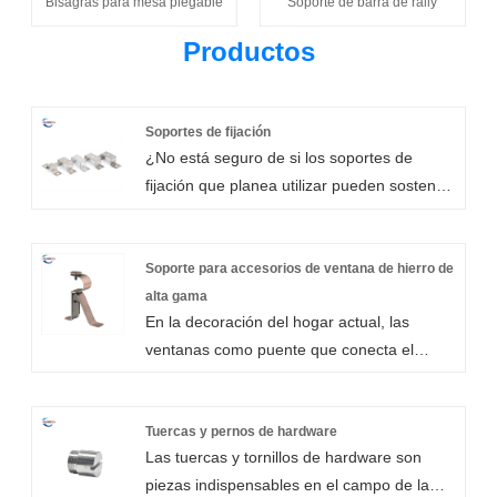
Bisagras para mesa plegable
Soporte de barra de rally
Productos
Soportes de fijación
¿No está seguro de si los soportes de
fijación que planea utilizar pueden sostener
sus estanterías? Incluso las cargas de
estanterías más pesadas pueden
soportarse gracias a la gran resistencia a la
Soporte para accesorios de ventana de hierro de
compresión de nuestros soportes de fijación
alta gama
En la decoración del hogar actual, las
metálicos. El tipo de pared que tenga es la
ventanas como puente que conecta el
consideración más importante a la hora de
interior y el exterior, su belleza y practicidad
fijar los soportes. Sólo la pared a la que
preocupan cada vez más a la gente. El
está fijado tendrá la fuerza para soportar el
soporte para accesorios de ventana de
Tuercas y pernos de hardware
soporte. A continuación se muestran
Las tuercas y tornillos de hardware son
hierro de alta gama, como parte importante,
algunos de los diseños de nuestros
piezas indispensables en el campo de la
ha sido ampliamente bienvenido. Xiamen
soportes de montaje metálicos.