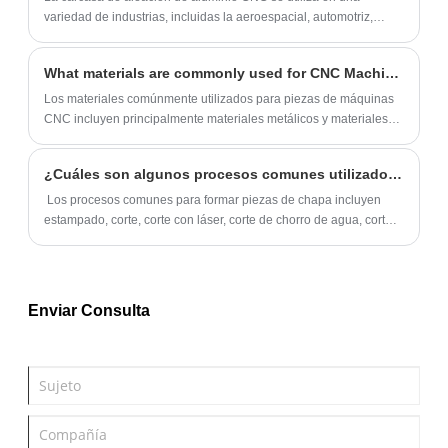
variedad de industrias, incluidas la aeroespacial, automotriz,
médica y electrónica.
What materials are commonly used for CNC Machine Parts?
Los materiales comúnmente utilizados para piezas de máquinas
CNC incluyen principalmente materiales metálicos y materiales
no metálicos. Materiales metálicos como acero, aluminio, cobre y
aleaciones, materiales no metálicos como plástico y caucho.
¿Cuáles son algunos procesos comunes utilizados para formar piezas de chapa metálica?
‌ Los procesos comunes para formar piezas de chapa incluyen
estampado, corte, corte con láser, corte de chorro de agua, corte
de plasma, EDM y corte de alambre.
Enviar Consulta