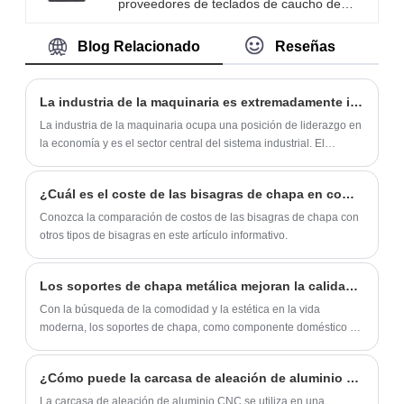
proveedores de teclados de caucho de
acondicionados de 1-1.5hp.
no solo ofrecemos productos rentables,
silicona en China. Nuestros botones de
Proporcionamos diseño personalizado,
sino también soluciones personalizadas
Blog Relacionado
Reseñas
silicona se producen mediante molduras de
embalaje reforzado y soporte OEM para
para satisfacer las necesidades de
compresión y se utilizan en los sectores
satisfacer la personalización de la marca y
aplicaciones diversificadas.
automotriz, médico, industrial y electrónica.
las necesidades de lotes.
La industria de la maquinaria es extremadamente importante para la producción de toda la sociedad.
Nuestros teclados de goma están
La industria de la maquinaria ocupa una posición de liderazgo en
certificados ISO9001 y tenemos una
la economía y es el sector central del sistema industrial. El
capacidad de producción anual de más de
desarrollo de la industria de maquinaria es uno de los eslabones
importantes para realizar la modernización. Sin una industria de
50 millones.
¿Cuál es el coste de las bisagras de chapa en comparación con otros tipos de bisagras?
maquinaria desarrollada no habría agricultura, defensa nacional
ni ciencia y tecnología modernas.
Conozca la comparación de costos de las bisagras de chapa con
otros tipos de bisagras en este artículo informativo.
Los soportes de chapa metálica mejoran la calidad de vida y ganan la preferencia del consumidor con practicidad
Con la búsqueda de la comodidad y la estética en la vida
moderna, los soportes de chapa, como componente doméstico e
industrial común, están captando cada vez más la atención de los
consumidores por su practicidad.
¿Cómo puede la carcasa de aleación de aluminio CNC reducir los costos de fabricación?
La carcasa de aleación de aluminio CNC se utiliza en una