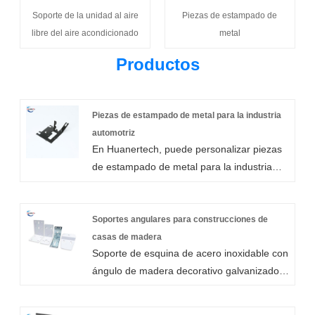
Soporte de la unidad al aire
Piezas de estampado de
libre del aire acondicionado
metal
Productos
Piezas de estampado de metal para la industria
automotriz
En Huanertech, puede personalizar piezas
de estampado de metal para la industria
automotriz según sus requisitos para
garantizar que sus vehículos funcionen de
manera segura y sin problemas. Como uno
Soportes angulares para construcciones de
de los proveedores profesionales en China,
casas de madera
Soporte de esquina de acero inoxidable con
nos hemos especializado en repuestos para
ángulo de madera decorativo galvanizado
automóviles, repuestos y accesorios de
grueso estándar para asegurar marcos de
hardware durante muchos años. Podemos
madera, mesas, sillas, muebles de cama y
ofrecer piezas estampadas de metal de alta