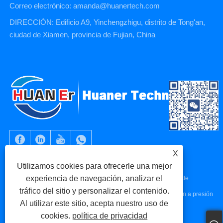
Correo electrónico: amanda@huanertech.com
DIRECCIÓN: Edificio A9, Yinchengzhigu, distrito de Tong'an,
ciudad de Xiamen, provincia de Fujian, China
X
Utilizamos cookies para ofrecerle una mejor
experiencia de navegación, analizar el
Copyright © 2023 Xiamen Huaner Technology Co., Ltd - Piezas de
tráfico del sitio y personalizar el contenido.
máquinas CNC, piezas de mecanizado CNC, piezas de fundición a presión
Al utilizar este sitio, acepta nuestro uso de
- Todos los derechos reservados.
cookies.
política de privacidad