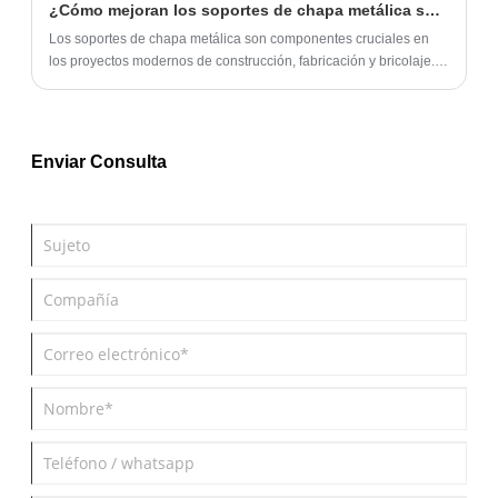
¿Cómo mejoran los soportes de chapa metálica su proyecto?
Los soportes de chapa metálica son componentes cruciales en
los proyectos modernos de construcción, fabricación y bricolaje.
Proporcionan soporte estructural, facilidad de montaje y
rentabilidad. Este artículo explorará cómo funcionan los soportes
de chapa, sus beneficios, criterios de selección, métodos de
instalación y consejos de mantenimiento, ayudando a empresas e
Enviar Consulta
ingenieros a tomar decisiones informadas.