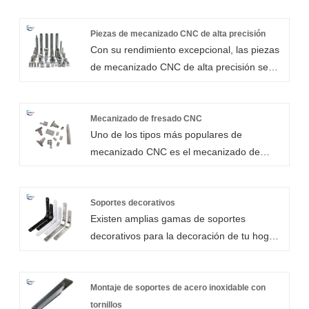
Piezas de mecanizado CNC de alta precisión
Con su rendimiento excepcional, las piezas
de mecanizado CNC de alta precisión se
pueden adaptar para su uso en cualquier
industria. Se pueden producir componentes
mecanizados de alta precisión utilizando la
Mecanizado de fresado CNC
Uno de los tipos más populares de
tecnología experta y de vanguardia ofrecida
mecanizado CNC es el mecanizado de
por Xiamen Huaner Technology Co.,Ltd.
fresado CNC, que se puede utilizar para
Somos reconocidos por ofrecer
crear prototipos de trabajo personalizados o
componentes de alta calidad fabricados con
una variedad de piezas mecanizadas por
Soportes decorativos
precisión a los mejores precios al por
Existen amplias gamas de soportes
CNC. Una herramienta de corte de rotación
mayor.
decorativos para la decoración de tu hogar
rápida se mueve a lo largo de tres o más
en Huanertech. Puede elegir estilos y
ejes utilizando instrucciones de
materiales según sus requisitos, o dejar que
computadora en el mecanizado de fresado
nuestros diseñadores diseñen un soporte
Montaje de soportes de acero inoxidable con
CNC. . La herramienta de corte giratoria
de estante decorativo de nuevo estilo para
tornillos
elimina el material de forma controlada