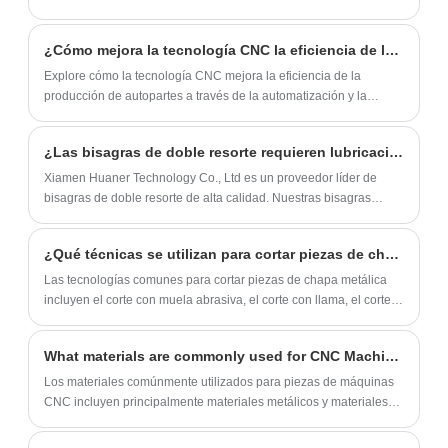
para endurecerse, lo que garantiza que los
implica la transformación de láminas de metal en las formas y
estructuras deseadas mediante una serie de métodos de
tornillos no se rompan. Soportes de pared
¿Cómo mejora la tecnología CNC la eficiencia de la producción de autopartes?
procesamiento. Estos componentes encuentran aplicaciones en
de 90 grados para estantes, mesas,
diversos sectores, incluidos la fabricación de automóviles, la
Explore cómo la tecnología CNC mejora la eficiencia de la
tocadores y sillas.
electrónica, la construcción y el aeroespacial. En este artículo,
producción de autopartes a través de la automatización y la
profundizamos en los métodos de procesamiento y conformado
ingeniería de precisión.
de piezas de chapa metálica, describiendo los pasos y
¿Las bisagras de doble resorte requieren lubricación?
tecnologías de procesamiento comunes.
Xiamen Huaner Technology Co., Ltd es un proveedor líder de
bisagras de doble resorte de alta calidad. Nuestras bisagras
están fabricadas con materiales de primera calidad y se someten
a rigurosas pruebas para garantizar su durabilidad y rendimiento.
¿Qué técnicas se utilizan para cortar piezas de chapa metálica?
‌Las tecnologías comunes para cortar piezas de chapa metálica
incluyen el corte con muela abrasiva, el corte con llama, el corte
con sierra, el corte por plasma, el corte por láser y el corte por
chorro de agua‌.
What materials are commonly used for CNC Machine Parts?
Los materiales comúnmente utilizados para piezas de máquinas
CNC incluyen principalmente materiales metálicos y materiales
no metálicos. Materiales metálicos como acero, aluminio, cobre y
aleaciones, materiales no metálicos como plástico y caucho.