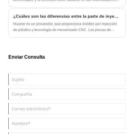
escenario de aplicación específico.
¿Cuáles son las diferencias entre la parte de inyección de plástico y la parte de plástico mecanizado?
Huaner es un proveedor, que proporciona moldeo por inyección
de plástico y tecnología de mecanizado CNC. Las piezas de
inyección de plástico son adecuadas para la producción en masa
y las piezas de plástico mecanizadas se moldean por corte, pero
el costo por pieza es más alto.
Enviar Consulta