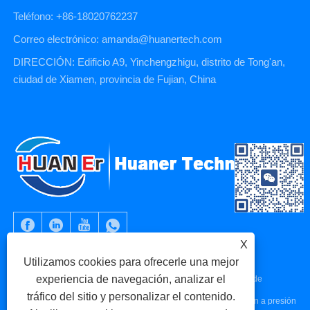
Teléfono: +86-18020762237
Correo electrónico: amanda@huanertech.com
DIRECCIÓN: Edificio A9, Yinchengzhigu, distrito de Tong'an,
ciudad de Xiamen, provincia de Fujian, China
X
Utilizamos cookies para ofrecerle una mejor
experiencia de navegación, analizar el
Copyright © 2023 Xiamen Huaner Technology Co., Ltd - Piezas de
tráfico del sitio y personalizar el contenido.
máquinas CNC, piezas de mecanizado CNC, piezas de fundición a presión