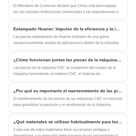
estándares de la FDA/GB. El tazón está es
El Ministerio de Comercio declaró que China está preocupada
helado o esblasta y tiene un recubrimiento
por las actuales restricciones comerciales a las importaciones de
antibacteriano.
acero implementadas por la Unión Europea y seguirá de cerca
las acciones futuras de la UE.
Estampado Huaner: Impulso de la eficiencia y la innovación en la fabricación de automóviles
Las piezas estampadas de Huaner disfrutan de una gama
excepcionalmente amplia de aplicaciones dentro de la industria
automotriz, abarcando prácticamente todos los componentes
críticos de todo el sistema estructural automotriz.
¿Cómo funcionan juntas las piezas de la máquina CNC?
Las piezas de la máquina CNC se componen del cuerpo de la
máquina herramienta, el sistema CNC, el sistema de
accionamiento y el sistema de ejecución. Cada pieza tiene una
función específica y, mediante una interacción compleja y un
¿Por qué es importante el mantenimiento de las piezas de las máquinas CNC?
control preciso, garantiza la precisión y eficiencia del
procesamiento.
El mantenimiento de las piezas de las máquinas CNC es esencial
para garantizar la precisión y el rendimiento de la máquina,
extender su vida útil, reducir los costos de mantenimiento y
mejorar la eficiencia de la producción.
¿Qué materiales se utilizan habitualmente para las piezas de chapa metálica?
Cada uno de estos materiales tiene sus propias ventajas y
desventajas, y la selección debe basarse en las necesidades del