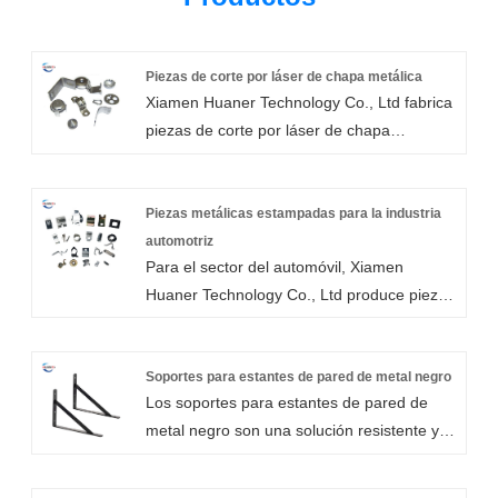
Piezas de corte por láser de chapa metálica
Xiamen Huaner Technology Co., Ltd fabrica
piezas de corte por láser de chapa
personalizadas en todo tipo de materiales
metálicos, incluidos acero, acero inoxidable,
aluminio, latón, cobre bronce, etc.
Piezas metálicas estampadas para la industria
automotriz
Para el sector del automóvil, Xiamen
Huaner Technology Co., Ltd produce piezas
metálicas estampadas para la industria
automotriz. Hemos cambiado junto con la
industria automotriz a lo largo de los años
Soportes para estantes de pared de metal negro
Los soportes para estantes de pared de
para mantenernos al día con las
metal negro son una solución resistente y
necesidades de estampados automotrices
confiable para una variedad de
de mayor calidad, costos más bajos y
necesidades de soporte. Con su
plazos de entrega más cortos. Desde