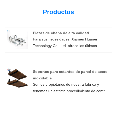
Productos
Piezas de chapa de alta calidad
Para sus necesidades, Xiamen Huaner
Technology Co., Ltd. ofrece los últimos
servicios duraderos de piezas de chapa
metálica de alta calidad a un precio razonable
y bajo demanda. Con una importante
Soportes para estantes de pared de acero
reducción de costos, nuestros servicios de
inoxidable
procesamiento de chapa metálica de fácil
Somos propietarios de nuestra fábrica y
mantenimiento cubren todo, desde prototipos
tenemos un estricto procedimiento de control
de baja capacidad hasta operaciones de
de calidad, nos centramos en la calidad de los
producción de alta capacidad. Estos servicios
soportes para estantes de pared de acero
no sólo son eficientes, sino también fáciles de
inoxidable y nos preocupamos por nuestros
mantener y pueden satisfacer una variedad