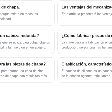
clientes. Compre con confianza y pruébelo
de necesidades, desde formas simples hasta
usted mismo para terminar un maravilloso
estructuras complejas, desde procesos
s de chapa.
Las ventajas del mecaniz
proyecto de bricolaje. Tenemos 20 años de
tradicionales hasta tecnología avanzada.
porque existe en todos los
Este artículo presentará las vent
experiencia en diseño y producción de
ociedad.
herrajes para mejoras en el hogar. Siempre
vamos por la creación y nuevos desafíos.
con cabeza redonda?
¿Cómo fabricar piezas de 
que se utiliza para colgar objetos
La clave para una fabricación efic
lita la inserción en un agujero.
producción, seleccionar las herram
detallado.
ara las piezas de chapa?
Clasificación, característi
o para formar una capa de zinc,
El caucho de silicona es un caucho
iezas de chapa con requisitos más
se le añaden agentes reticulantes,
vulcaniza para formar un elastóme