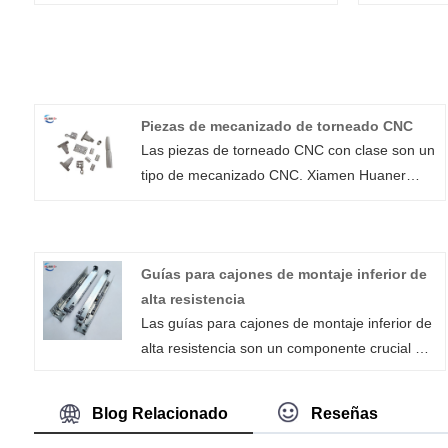
Piezas de mecanizado de torneado CNC
Las piezas de torneado CNC con clase son un
tipo de mecanizado CNC. Xiamen Huaner
Technology Co., Ltd. puede utilizar un
procesamiento de torneado CNC
personalizado para fabricar piezas de
Guías para cajones de montaje inferior de
torneado CNC redondas, cilíndricas y cónicas.
alta resistencia
Aunque no es tan versátil como el fresado
Las guías para cajones de montaje inferior de
CNC, es uno de los servicios de mecanizado
alta resistencia son un componente crucial en
CNC y de creación rápida de prototipos más
diversas aplicaciones industriales,
populares.
especialmente en los sectores de automoción,
Blog Relacionado
Reseñas
construcción naval, maquinaria y electrónica.