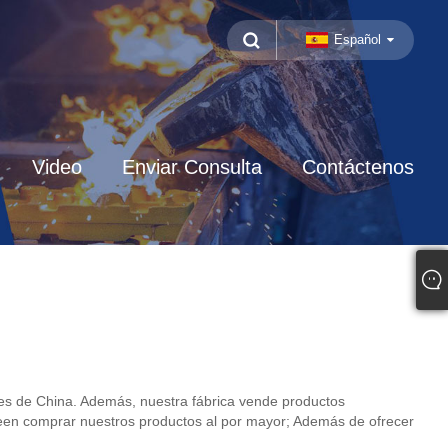
Español
Video
Enviar Consulta
Contáctenos
es de China. Además, nuestra fábrica vende productos
seen comprar nuestros productos al por mayor; Además de ofrecer