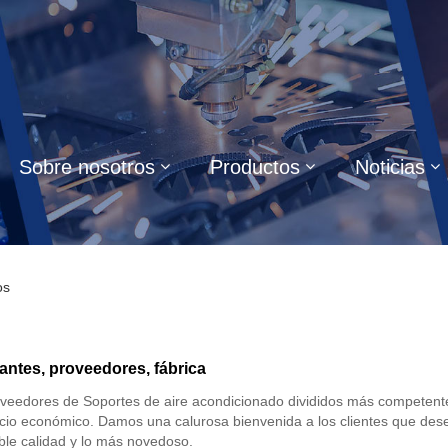
Sobre nosotros
Productos
Noticias
os
antes, proveedores, fábrica
oveedores de Soportes de aire acondicionado divididos más competent
ecio económico. Damos una calurosa bienvenida a los clientes que de
ble calidad y lo más novedoso.