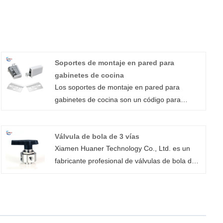
Soportes de montaje en pared para
gabinetes de cocina
Los soportes de montaje en pared para
gabinetes de cocina son un código para
colgar gabinetes de alta calidad de estilo
moderno, según el diseño original de la
Válvula de bola de 3 vías
compañía, la selección de materias primas de
Xiamen Huaner Technology Co., Ltd. es un
alta calidad y la tecnología exquisita para
fabricante profesional de válvulas de bola de 3
producir, con un diseño humanizado que hace
vías, que se dedica a brindar soluciones de
que la función y el uso del ventilador se hayan
control de fluidos de alta calidad y alto
ampliado. Se puede aplicar a una variedad de
rendimiento. Nuestras válvulas de bola de 3
escenas diferentes.
vías se utilizan ampliamente en petróleo,