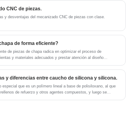
productos químicos, tratamiento de agua y
otros campos debido a su durabilidad, fácil
ado CNC de piezas.
operación y excelente rendimiento de sellado.
ajas y desventajas del mecanizado CNC de piezas con clase.
Con equipos de producción avanzados y un
estricto control de calidad, no solo ofrecemos
productos rentables, sino también soluciones
chapa de forma eficiente?
personalizadas para satisfacer las
iente de piezas de chapa radica en optimizar el proceso de
necesidades de aplicaciones diversificadas.
ientas y materiales adecuados y prestar atención al diseño
cas y diferencias entre caucho de silicona y silicona.
 especial que es un polímero lineal a base de polisiloxano, al que
 rellenos de refuerzo y otros agentes compuestos, y luego se
ro.