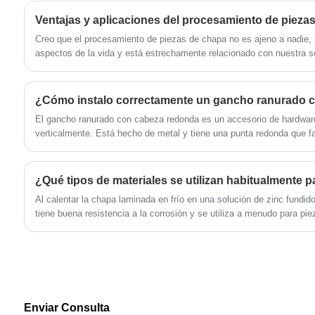
Estas guías para cajones de alta resistencia
están diseñadas para brindar máxima
Ventajas y aplicaciones del procesamiento de pieza
durabilidad y resistencia, una guía para
Creo que el procesamiento de piezas de chapa no es ajeno a nadie, 
cajones con canal telescópico capaz de
aspectos de la vida y está estrechamente relacionado con nuestra s
soportar cargas pesadas mientras mantiene la
estabilidad y un movimiento de deslizamiento
¿Cómo instalo correctamente un gancho ranurado 
suave.
El gancho ranurado con cabeza redonda es un accesorio de hardware 
verticalmente. Está hecho de metal y tiene una punta redonda que faci
¿Qué tipos de materiales se utilizan habitualmente p
Al calentar la chapa laminada en frío en una solución de zinc fundid
tiene buena resistencia a la corrosión y se utiliza a menudo para p
altos.
Enviar Consulta