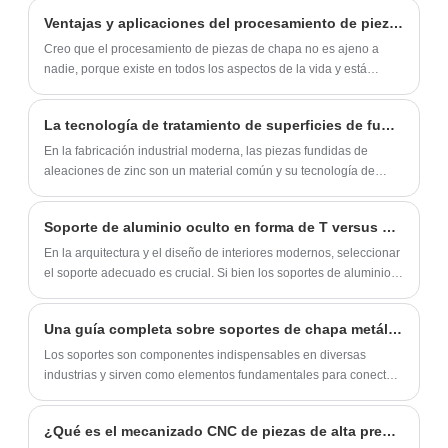
en edificios comerciales, instalaciones
carga, sólida, confiable, que mejora
Ventajas y aplicaciones del procesamiento de piezas de chapa.
públicas y casas unifamiliares, ya que está
efectivamente la estabilidad estructural de
Creo que el procesamiento de piezas de chapa no es ajeno a
hecha de materiales de alta resistencia
los muebles y prolonga su vida útil. Sus
nadie, porque existe en todos los aspectos de la vida y está
para garantizar una larga vida útil bajo uso
estrechamente relacionado con nuestra sociedad.
materiales de alta calidad y su exquisita
frecuente. Mientras tanto, nos centramos
artesanía garantizan durabilidad y estética,
La tecnología de tratamiento de superficies de fundición a presión de aleación de zinc continúa innovando para mejorar el rendimiento del producto
en las necesidades de los clientes y
y se integra perfectamente en varios estilos
En la fabricación industrial moderna, las piezas fundidas de
ofrecemos servicios de personalización
de muebles. Al mismo tiempo, el diseño del
aleaciones de zinc son un material común y su tecnología de
flexibles para satisfacer las demandas de
código de esquina trapezoidal también
tratamiento de superficies siempre ha sido el centro de atención.
Recientemente, han surgido tecnologías innovadoras para el
los diferentes mercados.
puede reducir eficazmente las sacudidas y
Soporte de aluminio oculto en forma de T versus soportes de aluminio tradicionales: una nueva opción para una estética espacial innovadora
tratamiento superficial de piezas fundidas de aleaciones de zinc,
el ruido de los muebles y mejorar la
lo que abre nuevas posibilidades para mejorar el rendimiento del
En la arquitectura y el diseño de interiores modernos, seleccionar
experiencia de uso, lo que lo convierte en
producto.
el soporte adecuado es crucial. Si bien los soportes de aluminio
una opción ideal para la seguridad y el
tradicionales destacan por su función de soporte, su diseño
directamente visible a menudo limita la expresión creativa y la
confort del hogar.
Una guía completa sobre soportes de chapa metálica
estética espacial de los diseñadores. Por el contrario, el
innovador soporte de aluminio oculto en forma de T se está
Los soportes son componentes indispensables en diversas
convirtiendo gradualmente en la opción favorita entre
industrias y sirven como elementos fundamentales para conectar,
diseñadores y arquitectos.
soportar y montar diferentes piezas.
¿Qué es el mecanizado CNC de piezas de alta precisión y cómo funciona?