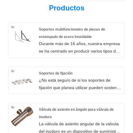
Productos
Soportes multifuncionales de piezas de
estampado de acero inoxidable
Durante más de 16 años, nuestra empresa
se ha centrado en producir varios tipos de
soportes multifuncionales para piezas
estampadas de acero inoxidable. Todos
nuestros socios comerciales han
Soportes de fijación
¿No está seguro de si los soportes de
reconocido y apreciado la alta calidad y la
fijación que planea utilizar pueden sostener
popularidad mundial de nuestros productos.
sus estanterías? Incluso las cargas de
En todo momento, nuestra empresa está
estanterías más pesadas pueden
comprometida a brindar un excelente
soportarse gracias a la gran resistencia a la
Válvula de asiento en ángulo para válvula de
servicio al cliente. Garantizamos que
compresión de nuestros soportes de fijación
inodoro
cuando los clientes compren nuestras
La válvula de asiento angular de la válvula
metálicos. El tipo de pared que tenga es la
piezas metálicas pequeñas, piezas
del inodoro es un dispositivo de suministro
consideración más importante a la hora de
estampadas de acero inoxidable o