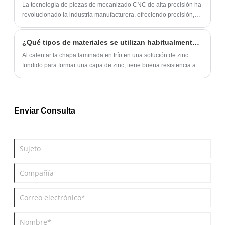
La tecnología de piezas de mecanizado CNC de alta precisión ha
revolucionado la industria manufacturera, ofreciendo precisión,
exactitud y velocidad que no eran posibles con el mecanizado
tradicional.
¿Qué tipos de materiales se utilizan habitualmente para las piezas de chapa?
Al calentar la chapa laminada en frío en una solución de zinc
fundido para formar una capa de zinc, tiene buena resistencia a la
corrosión y se utiliza a menudo para piezas de chapa con
requisitos más altos.
Enviar Consulta