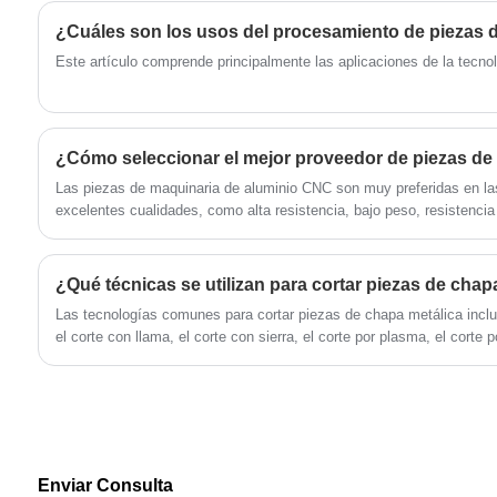
Technology Co., LTD., la fábrica de soportes
Estas piezas suelen denominarse piezas de
para cabezales de ducha, con buena
fundición a presión de aleación de aluminio.
¿Cuáles son los usos del procesamiento de piezas 
capacidad de carga y estabilidad, puede
Las piezas de fundición a presión de aleación
Este artículo comprende principalmente las aplicaciones de la tecn
sostener firmemente el cabezal de ducha y no
de aluminio tienen diferentes nombres en
causará ningún daño a la pared.
diferentes lugares, como piezas de fundición a
presión, piezas de fundición a presión, piezas
de fundición a presión, piezas de fundición a
Las piezas de maquinaria de aluminio CNC son muy preferidas en las
presión de aluminio, piezas de fundición a
excelentes cualidades, como alta resistencia, bajo peso, resistencia 
presión de aluminio, piezas de fundición de
aleación de aluminio, piezas de fundición a
presión de aleación de aluminio, etc.
¿Qué técnicas se utilizan para cortar piezas de chap
‌Las tecnologías comunes para cortar piezas de chapa metálica inclu
el corte con llama, el corte con sierra, el corte por plasma, el corte p
agua‌.
Enviar Consulta