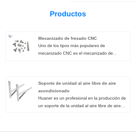
Productos
Mecanizado de fresado CNC
Uno de los tipos más populares de
mecanizado CNC es el mecanizado de
fresado CNC, que se puede utilizar para crear
prototipos de trabajo personalizados o una
variedad de piezas mecanizadas por CNC.
Soporte de unidad al aire libre de aire
Una herramienta de corte de rotación rápida
acondicionado
se mueve a lo largo de tres o más ejes
Huaner es un profesional en la producción de
utilizando instrucciones de computadora en el
un soporte de la unidad al aire libre de aire
mecanizado de fresado CNC. . La
acondicionado, que está hecho de placa de
herramienta de corte giratoria elimina el
acero enrollada en frío y está recubierta en
material de forma controlada cuando entra en
polvo para evitar el óxido y la corrosión. Es
contacto con la pieza de trabajo. Hasta que la