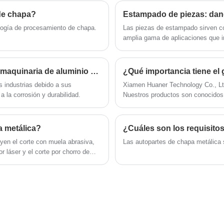
adecuado para aires acondicionados de 1-
pieza de trabajo se parezca a la porción
1.5hp. Proporcionamos diseño personalizado,
deseada, la herramienta de corte realiza una
de chapa?
Estampado de piezas: dan
embalaje reforzado y soporte OEM para
serie de pasadas a través de la superficie de
ología de procesamiento de chapa.
​Las piezas de estampado sirven c
satisfacer la personalización de la marca y las
amplia gama de aplicaciones que im
la pieza de trabajo.
enormemente la comodidad diaria.
necesidades de lotes.
¿Cómo seleccionar el mejor proveedor de piezas de maquinaria de aluminio CNC?
¿Qué importancia tiene el g
 industrias debido a sus
Xiamen Huaner Technology Co., Ltd 
a la corrosión y durabilidad.
Nuestros productos son conocidos p
a metálica?
yen el corte con muela abrasiva,
Las autopartes de chapa metálica 
or láser y el corte por chorro de