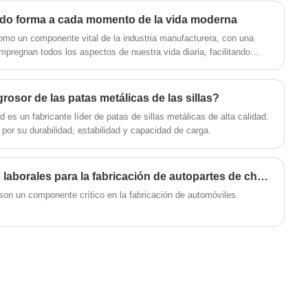
goma están certificados ISO9001 y tenemos
una capacidad de producción anual de más
do forma a cada momento de la vida moderna
de 50 millones.
omo un componente vital de la industria manufacturera, con una
pregnan todos los aspectos de nuestra vida diaria, facilitando
rosor de las patas metálicas de las sillas?
es un fabricante líder de patas de sillas metálicas de alta calidad.
or su durabilidad, estabilidad y capacidad de carga.
¿Cuáles son los requisitos laborales para la fabricación de autopartes de chapa metálica?
son un componente crítico en la fabricación de automóviles.