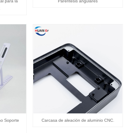
l para la
Paréntesis angulares
z
no Soporte
Carcasa de aleación de aluminio CNC.