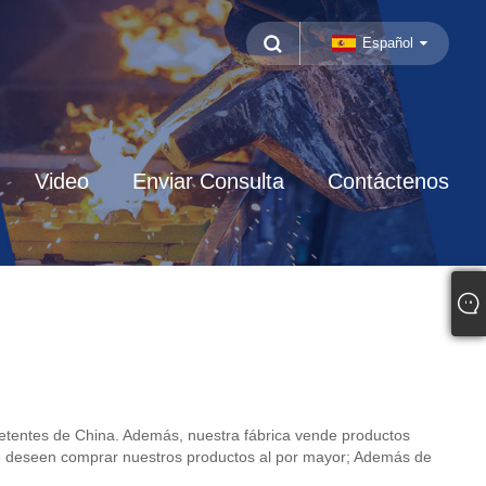
Español
Video
Enviar Consulta
Contáctenos
etentes de China. Además, nuestra fábrica vende productos
ue deseen comprar nuestros productos al por mayor; Además de