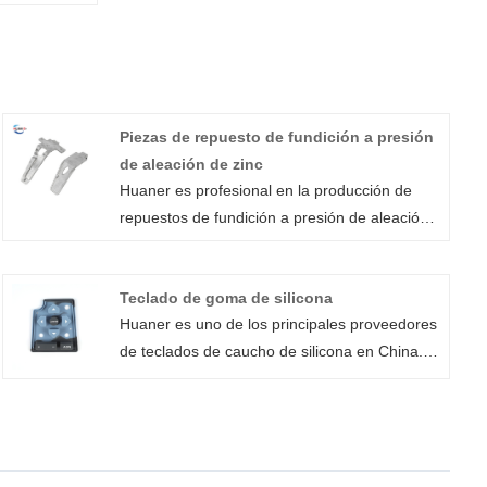
Piezas de repuesto de fundición a presión
de aleación de zinc
Huaner es profesional en la producción de
repuestos de fundición a presión de aleación
de zinc con alta tolerancia. Nuestros
repuestos de fundición a presión de aleación
Teclado de goma de silicona
de zinc se usan comúnmente en aplicaciones
Huaner es uno de los principales proveedores
industriales debido a sus características de
de teclados de caucho de silicona en China.
fundición favorables que incluyen: Alta
Nuestros botones de silicona se producen
densidad y alta ductilidad.
mediante molduras de compresión y se
utilizan en los sectores automotriz, médico,
industrial y electrónica. Nuestros teclados de