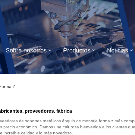
Sobre nosotros
Productos
Noticias
 Forma Z
bricantes, proveedores, fábrica
oveedores de soportes metálicos ángulo de montaje forma z más comp
un precio económico. Damos una calurosa bienvenida a los clientes q
e increíble calidad y lo más novedoso.