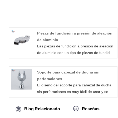
Piezas de fundición a presión de aleación
de aluminio
Las piezas de fundición a presión de aleación
de aluminio son un tipo de piezas de fundición
a alta presión que utilizan una máquina de
fundición a presión mecánica equipada con un
Soporte para cabezal de ducha sin
molde de fundición para verter aluminio
perforaciones
fundido o aleaciones de aluminio en el puerto
El diseño del soporte para cabezal de ducha
de alimentación de la máquina de fundición a
sin perforaciones es muy fácil de usar y se
presión. Después de ser fundidas por la
puede ajustar según las diferentes
máquina de fundición a presión, se funden
necesidades para adaptarse a las distintas
piezas de aluminio o aleación de aluminio con
Blog Relacionado
Reseñas
alturas del cabezal de ducha. Huaner
la forma y el tamaño limitados por el molde.