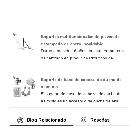
Soportes multifuncionales de piezas de
estampado de acero inoxidable
Durante más de 16 años, nuestra empresa se
ha centrado en producir varios tipos de
soportes multifuncionales para piezas
estampadas de acero inoxidable. Todos
Soporte de base de cabezal de ducha de
nuestros socios comerciales han reconocido y
aluminio
apreciado la alta calidad y la popularidad
El soporte de base del cabezal de ducha de
mundial de nuestros productos. En todo
aluminio es un accesorio de ducha de alta
momento, nuestra empresa está
calidad fabricado con materiales de aleación
comprometida a brindar un excelente servicio
de aluminio de alta calidad. El soporte de la
al cliente. Garantizamos que cuando los
Blog Relacionado
Reseñas
base del cabezal de ducha fabricado por
clientes compren nuestras piezas metálicas