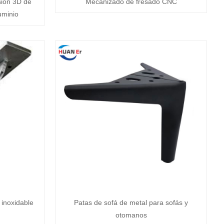
sión 3D de
Mecanizado de fresado CNC
uminio
 inoxidable
Patas de sofá de metal para sofás y
otomanos