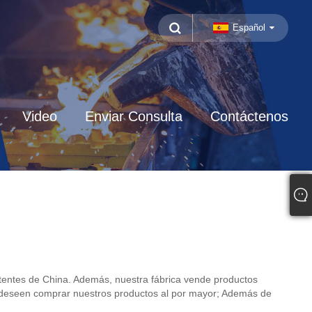
Español
Video
Enviar Consulta
Contáctenos
entes de China. Además, nuestra fábrica vende productos
e deseen comprar nuestros productos al por mayor; Además de