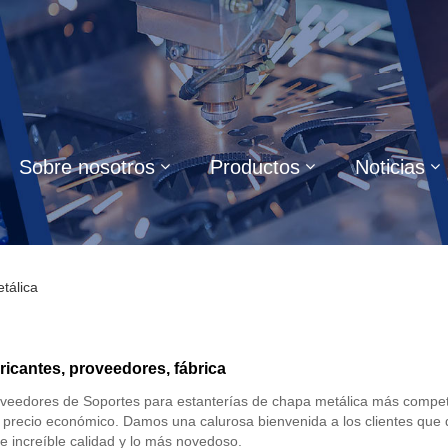
Sobre nosotros
Productos
Noticias
tálica
ricantes, proveedores, fábrica
oveedores de Soportes para estanterías de chapa metálica más compet
n precio económico. Damos una calurosa bienvenida a los clientes qu
e increíble calidad y lo más novedoso.