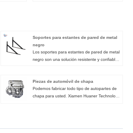
Soportes para estantes de pared de metal
negro
Los soportes para estantes de pared de metal
negro son una solución resistente y confiable
para una variedad de necesidades de
soporte. Con su construcción duradera y
Piezas de automóvil de chapa
diseño robusto, puede soportar el peso
Podemos fabricar todo tipo de autopartes de
incluso de los artículos más pesados ​​
chapa para usted. Xiamen Huaner Technology
manteniendo su integridad estructural. El
Co., Ltd ofrece servicios de chapa metálica
recubrimiento en polvo no sólo le da al
rentables y bajo demanda para sus
soporte una apariencia elegante y atractiva,
necesidades. Nuestros servicios de
sino que también brinda protección adicional
fabricación de chapa metálica abarcan desde
contra la corrosión y el desgaste, asegurando