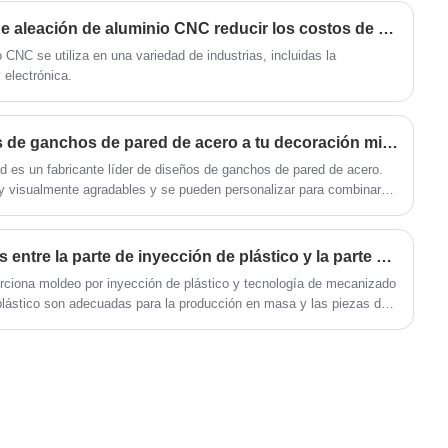
prototipos de bajo volumen hasta series de
su durabilidad en el tiempo.
producción de gran volumen con importantes
¿Cómo puede la carcasa de aleación de aluminio CNC reducir los costos de fabricación?
ahorros de costos.
 CNC se utiliza en una variedad de industrias, incluidas la
 electrónica.
¿Cómo incorporar diseños de ganchos de pared de acero a tu decoración minimalista?
 es un fabricante líder de diseños de ganchos de pared de acero.
y visualmente agradables y se pueden personalizar para combinar
¿Cuáles son las diferencias entre la parte de inyección de plástico y la parte de plástico mecanizado?
rciona moldeo por inyección de plástico y tecnología de mecanizado
lástico son adecuadas para la producción en masa y las piezas de
r corte, pero el costo por pieza es más alto.