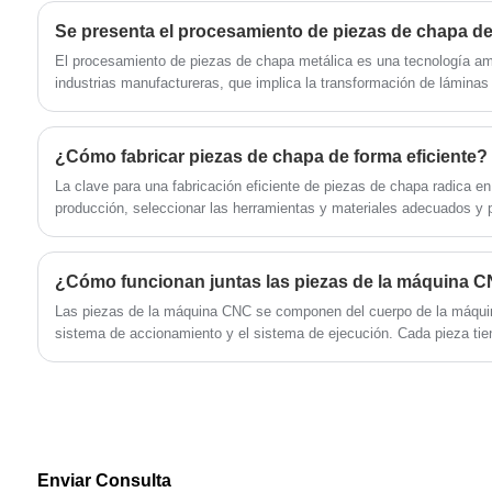
Xiamen Huaner Technology Co., Ltd. tiene las
pequeñas, piezas estampadas de acero
características de ser liviano, duradero y
inoxidable o remaches de cobre
hermoso, y es un elemento indispensable en
personalizados, les ofreceremos un espectro
El procesamiento de piezas de chapa metálica es una tecnología a
los baños familiares modernos.
industrias manufactureras, que implica la transformación de láminas
completo de servicios satisfechos, ya que
estructuras deseadas mediante una serie de métodos de procesami
realmente creemos en la filosofía de servicio
encuentran aplicaciones en diversos sectores, incluidos la fabricació
basada en la honestidad y el cliente primero.
construcción y el aeroespacial. En este artículo, profundizamos en
¿Cómo fabricar piezas de chapa de forma eficiente?
conformado de piezas de chapa metálica, describiendo los pasos y 
La clave para una fabricación eficiente de piezas de chapa radica en
comunes.
producción, seleccionar las herramientas y materiales adecuados y p
detallado.
¿Cómo funcionan juntas las piezas de la máquina 
Las piezas de la máquina CNC se componen del cuerpo de la máquin
sistema de accionamiento y el sistema de ejecución. Cada pieza tien
mediante una interacción compleja y un control preciso, garantiza la 
procesamiento.
Enviar Consulta