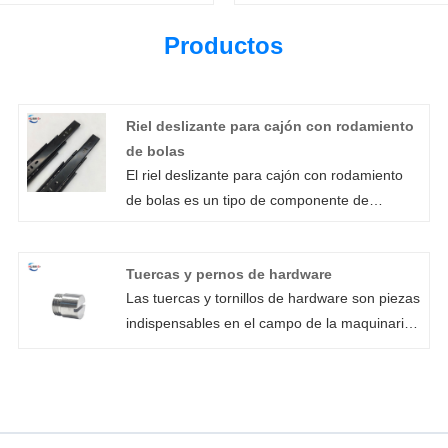
Productos
Riel deslizante para cajón con rodamiento
de bolas
El riel deslizante para cajón con rodamiento
de bolas es un tipo de componente de
rendimiento de alta calidad que se usa
comúnmente en la industria del mueble. Las
Tuercas y pernos de hardware
modernas guías para cajones con cojinetes
Las tuercas y tornillos de hardware son piezas
de bolas producidas por Xiamen Huaner
indispensables en el campo de la maquinaria.
Technology Co., Ltd. son guías para cajones
Xiamen Huaner Technology Co., Ltd. es un
que utilizan cojinetes de bolas para
fabricante y vendedor de tuercas y tornillos.
proporcionar un deslizamiento suave y fácil.
Desempeñan un papel importante en diversas
Los rieles deslizantes para cajones con
industrias de ingeniería, construcción,
rodamiento de bolas, con su alto rendimiento,