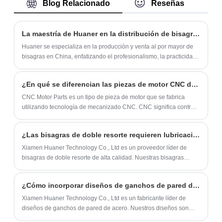
Blog Relacionado
Reseñas
OEM y soluciones completas de I + D para
de modelo estándar y personalización
piezas de aluminio fundido, y nuestros
personalizada (tamaño, color, logotipo).
productos están certificados por
La maestría de Huaner en la distribución de bisagras funcionales y elegantes
ISO/TS16949. También ofrecemos una
Huaner se especializa en la producción y venta al por mayor de
producción en masa rentable y tiempos de
bisagras en China, enfatizando el profesionalismo, la practicidad
entrega de 7–15 días.
y la estética.
¿En qué se diferencian las piezas de motor CNC de las piezas de motor tradicionales?
CNC Motor Parts es un tipo de pieza de motor que se fabrica
utilizando tecnología de mecanizado CNC. CNC significa control
numérico por computadora, lo que significa que las máquinas
están controladas por programas de computadora.
¿Las bisagras de doble resorte requieren lubricación?
Xiamen Huaner Technology Co., Ltd es un proveedor líder de
bisagras de doble resorte de alta calidad. Nuestras bisagras
están fabricadas con materiales de primera calidad y se someten
a rigurosas pruebas para garantizar su durabilidad y rendimiento.
¿Cómo incorporar diseños de ganchos de pared de acero a tu decoración minimalista?
Xiamen Huaner Technology Co., Ltd es un fabricante líder de
diseños de ganchos de pared de acero. Nuestros diseños son
funcionales y visualmente agradables y se pueden personalizar