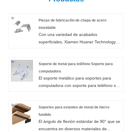
Piezas de fabricación de chapa de acero
inoxidable
Con una variedad de acabados
superficiales, Xiamen Huaner Technology
Co.,Ltd puede producir piezas de
fabricación de chapa de acero inoxidable.
Nuestros componentes de chapa fabricados
Soporte de metal para teléfono Soporte para
en acero inoxidable tienen una excelente
computadora
El soporte metálico para soportes para
conformabilidad, ductilidad, soldabilidad y
computadora con soporte para teléfono se
resistencia a la corrosión.
fabrica mediante una serie de procesos
como estampado, soldadura, doblado, etc.
Xiamen Huaner Technology Co., LTD., en el
Soportes para estantes de metal de hierro
proceso de fabricación de soportes
fundido
El ángulo de flexión estándar de 90° que se
metálicos para soportes para computadoras
encuentra en diversos materiales de
y soportes para teléfonos, las materias