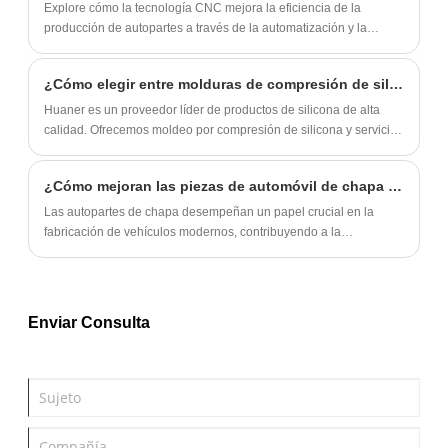
Explore cómo la tecnología CNC mejora la eficiencia de la
producción de autopartes a través de la automatización y la
ingeniería de precisión.
¿Cómo elegir entre molduras de compresión de silicona y técnicas de moldeo LSR?
Huaner es un proveedor líder de productos de silicona de alta
calidad. Ofrecemos moldeo por compresión de silicona y servicios
de moldeo por inyección de LSR. También proporcionamos
servicios personalizados. Si está interesado en nuestros
¿Cómo mejoran las piezas de automóvil de chapa metálica el rendimiento del vehículo?
productos, contáctenos.
Las autopartes de chapa desempeñan un papel crucial en la
fabricación de vehículos modernos, contribuyendo a la
durabilidad, la seguridad y el rendimiento. Este artículo explora
los beneficios, los procesos de fabricación y los consejos de
mantenimiento de los componentes de chapa metálica en los
automóviles. También destaca los desafíos comunes y
Enviar Consulta
proporciona soluciones para ayudar a los profesionales de la
automoción a tomar decisiones informadas.