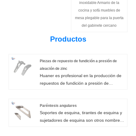
inoxidable Armario de la
cocina y sofá muebles de
mesa plegable para la puerta
del gabinete cercano
Productos
Piezas de repuesto de fundición a presión de
aleación de zinc
Huaner es profesional en la producción de
repuestos de fundición a presión de
aleación de zinc con alta tolerancia.
Nuestros repuestos de fundición a presión
de aleación de zinc se usan comúnmente
Paréntesis angulares
Soportes de esquina, tirantes de esquina y
en aplicaciones industriales debido a sus
sujetadores de esquina son otros nombres
características de fundición favorables que
para soportes de ángulo. Los soportes de
incluyen: Alta densidad y alta ductilidad.
ángulo livianos se usan con frecuencia para