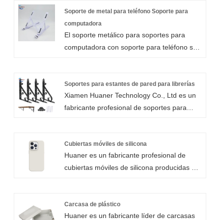
reforzar el ensamblaje de muebles en una
Soporte de metal para teléfono Soporte para
amplia gama de proyectos de bricolaje. Los
computadora
El soporte metálico para soportes para
soportes en ángulo vienen en una variedad
computadora con soporte para teléfono se
de series, incluidos soportes con fuelle,
fabrica mediante una serie de procesos
ajustables y en ángulo con orificios de
como estampado, soldadura, doblado, etc.
ubicación. Todos nuestros soportes
Xiamen Huaner Technology Co., LTD., en el
Soportes para estantes de pared para librerías
angulares vienen en una variedad de
Xiamen Huaner Technology Co., Ltd es un
proceso de fabricación de soportes
tamaños y la mayoría tiene múltiples
fabricante profesional de soportes para
metálicos para soportes para computadoras
opciones de longitud.
estantes de pared para estanterías con
y soportes para teléfonos, las materias
descuento que miden 7,87 pulgadas de
primas se cortan con láser y luego se
largo, 5,51 pulgadas de alto, 0,98 pulgadas
Cubiertas móviles de silicona
perforan, recortan, pintan y otros procesos
Huaner es un fabricante profesional de
de ancho y 0,1 pulgadas (2,5 mm) de
hacen que los productos sean hermosos y
cubiertas móviles de silicona producidas a
espesor. Estos soportes para estantes de
convenientes.
través del moldeo por compresión. Las
pared para estanterías son muy duraderos
fundas telefónicas de silicona pueden sufrir
y superan a otros soportes para estantes
varios tratamientos superficiales de acuerdo
Carcasa de plástico
montados en la pared en términos de
Huaner es un fabricante líder de carcasas
con sus necesidades. El MOQ para las
rendimiento. Cada par de soportes para