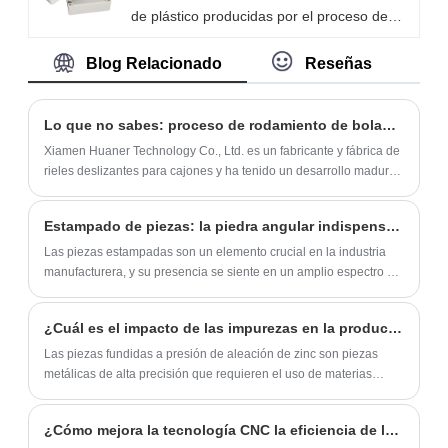
de plástico producidas por el proceso de
fundas de teléfono de silicona estándar es
estantes en forma de L es capaz de
moldeo por inyección de plástico.
de 5,000 piezas, con entrega dentro de los
soportar un peso máximo de 110 libras.
Blog Relacionado
Reseñas
Ofrecemos una variedad de materiales de
15 días.
Estos soportes de hierro resistentes y de
plástico, incluidos PC, ABS y PA. Brindamos
alta calidad son ideales para aplicaciones
opciones de vivienda personalizadas de alta
decorativas, estanterías, baños o cocinas.
Lo que no sabes: proceso de rodamiento de bolas del riel deslizante del cajón
calidad con un MOQ de 100 piezas.
Son una excelente opción para guardar
Xiamen Huaner Technology Co., Ltd. es un fabricante y fábrica de
objetos de colección, plantas, libros, toallas,
rieles deslizantes para cajones y ha tenido un desarrollo maduro
en este sentido.
platos, frascos y herramientas del hogar.
Estos soportes son especialmente
Estampado de piezas: la piedra angular indispensable de la fabricación
adecuados para un uso regular.
Las piezas estampadas son un elemento crucial en la industria
manufacturera, y su presencia se siente en un amplio espectro de
industrias, desde automóviles hasta electrodomésticos y
construcción.
¿Cuál es el impacto de las impurezas en la producción de piezas fundidas a presión de aleación de zinc?
Las piezas fundidas a presión de aleación de zinc son piezas
metálicas de alta precisión que requieren el uso de materias
primas de alta calidad para producir productos de alta calidad.
¿Cómo mejora la tecnología CNC la eficiencia de la producción de autopartes?